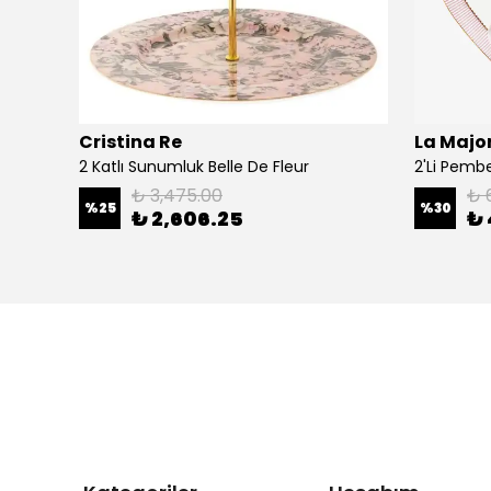
Cristina Re
La Major
Şal
2 Katlı Sunumluk Belle De Fleur
₺ 3,475.00
₺ 
%
25
%
30
₺ 2,606.25
₺ 