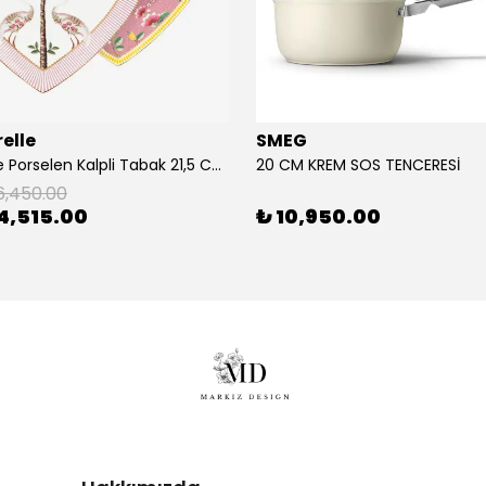
elle
SMEG
2'Li Pembe Porselen Kalpli Tabak 21,5 Cm La Majorelle
20 CM KREM SOS TENCERESİ
6,450.00
4,515.00
₺ 10,950.00