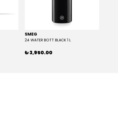
SMEG
SMEG
24 WATER BOTT BLACK 1 L
24 WAT
₺ 3,950.00
₺ 3,