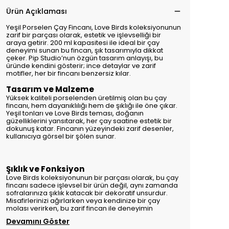
Ürün Açıklaması
Yeşil Porselen Çay Fincanı, Love Birds koleksiyonunun
zarif bir parçası olarak, estetik ve işlevselliği bir
araya getirir. 200 ml kapasitesi ile ideal bir çay
deneyimi sunan bu fincan, şık tasarımıyla dikkat
çeker. Pip Studio’nun özgün tasarım anlayışı, bu
üründe kendini gösterir; ince detaylar ve zarif
motifler, her bir fincanı benzersiz kılar.
Tasarım ve Malzeme
Yüksek kaliteli porselenden üretilmiş olan bu çay
fincanı, hem dayanıklılığı hem de şıklığı ile öne çıkar.
Yeşil tonları ve Love Birds teması, doğanın
güzelliklerini yansıtarak, her çay saatine estetik bir
dokunuş katar. Fincanın yüzeyindeki zarif desenler,
kullanıcıya görsel bir şölen sunar.
Şıklık ve Fonksiyon
Love Birds koleksiyonunun bir parçası olarak, bu çay
fincanı sadece işlevsel bir ürün değil, aynı zamanda
sofralarınıza şıklık katacak bir dekoratif unsurdur.
Misafirlerinizi ağırlarken veya kendinize bir çay
molası verirken, bu zarif fincan ile deneyimin
Devamını Göster