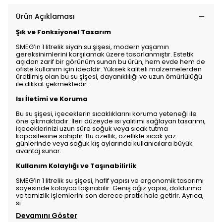
Ürün Açıklaması
Şık ve Fonksiyonel Tasarım
SMEG’in 1 litrelik siyah su şişesi, modern yaşamın
gereksinimlerini karşılamak üzere tasarlanmıştır. Estetik
açıdan zarif bir görünüm sunan bu ürün, hem evde hem de
ofiste kullanım için idealdir. Yüksek kaliteli malzemelerden
üretilmiş olan bu su şişesi, dayanıklılığı ve uzun ömürlülüğü
ile dikkat çekmektedir.
Isı İletimi ve Koruma
Bu su şişesi, içeceklerin sıcaklıklarını koruma yeteneği ile
öne çıkmaktadır. İleri düzeyde ısı yalıtımı sağlayan tasarımı,
içeceklerinizi uzun süre soğuk veya sıcak tutma
kapasitesine sahiptir. Bu özellik, özellikle sıcak yaz
günlerinde veya soğuk kış aylarında kullanıcılara büyük
avantaj sunar.
Kullanım Kolaylığı ve Taşınabilirlik
SMEG’in 1 litrelik su şişesi, hafif yapısı ve ergonomik tasarımı
sayesinde kolayca taşınabilir. Geniş ağız yapısı, doldurma
ve temizlik işlemlerini son derece pratik hale getirir. Ayrıca,
sı
Devamını Göster