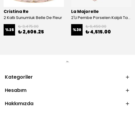
Cristina Re
La Majorelle
2 Katlı Sunumluk Belle De Fleur
2'Li Pembe Porselen Kalpli Tabak 21,5 Cm La Majorelle
₺ 3,475.00
₺ 6,450.00
%
25
%
30
₺ 2,606.25
₺ 4,515.00
Kategoriler
Hesabım
Hakkımızda