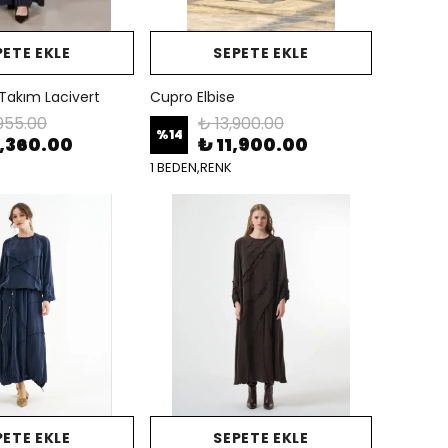
PETE EKLE
SEPETE EKLE
 Takım Lacivert
Cupro Elbise
955.00
₺ 13,900.00
%
14
4,360.00
₺ 11,900.00
1 BEDEN,RENK
PETE EKLE
SEPETE EKLE