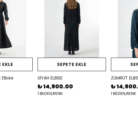
 EKLE
SEPETE EKLE
SE
 Elbise
SİYAH ELBİSE
ZÜMRÜT ELBİ
₺ 14,900.00
₺ 14,900
1 BEDEN,RENK
1 BEDEN,RENK