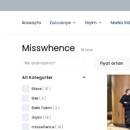
Anasayfa
Züccaciye
Giyim
Markiz Ki
Misswhence
19
ürün
Fiyat artan
Alt Kategoriler
Elbise
(
10
)
Etek
(
3
)
Etekli Takım
(
3
)
Giyim
(
19
)
misswhence
(
19
)