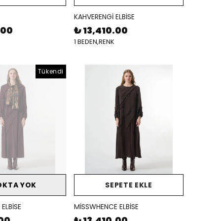
KAHVERENGİ ELBİSE
.00
₺ 13,410.00
1 BEDEN,RENK
Tükendi
OKTA YOK
SEPETE EKLE
ELBİSE
MİSSWHENCE ELBİSE
.00
₺ 13,410.00