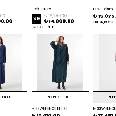
Etek Takım
Etek Takım
.00
₺ 16,750.00
₺ 15,075
%
16
00.00
₺ 14,000.00
1 RENK,BOYUT
1 RENK,BOYUT
 EKLE
SEPETE EKLE
ST
MİSSWEHENCE ELBİSE
MİSSWHENCE 
₺ 13,410.00
₺ 13,410