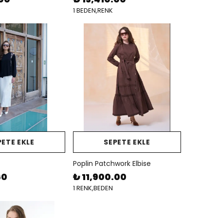
1 BEDEN,RENK
PETE EKLE
SEPETE EKLE
Poplin Patchwork Elbise
60
₺ 11,900.00
1 RENK,BEDEN