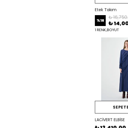
Etek Takım
₺ 16,750
%
16
₺ 14,0
1 RENK,BOYUT
SEPETE
LACİVERT ELBİSE
₺ 13,410.00