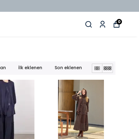
0
lan
İlk eklenen
Son eklenen