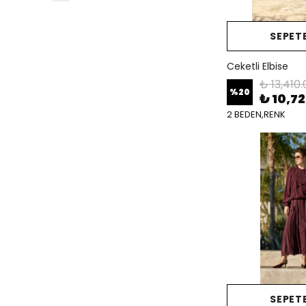
SEPETE
Ceketli Elbise
₺ 13,410.
%
20
₺ 10,7
2 BEDEN,RENK
SEPETE