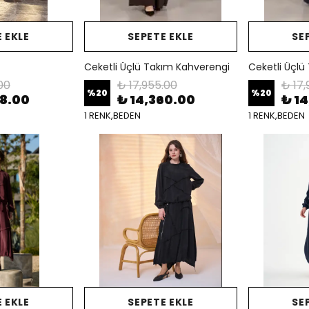
 EKLE
SEPETE EKLE
SE
Ceketli Üçlü Takım Kahverengi
Ceketli Üçlü
00
₺ 17,955.00
₺ 17,
%
20
%
20
28.00
₺ 14,360.00
₺ 1
1 RENK,BEDEN
1 RENK,BEDEN
 EKLE
SEPETE EKLE
SE