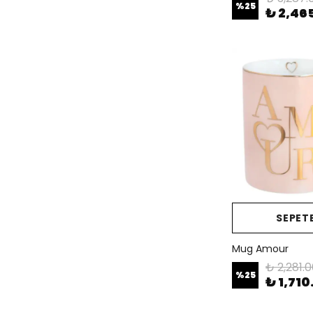
%
25
₺ 2,46
SEPETE
Mug Amour
₺ 2,281.
%
25
₺ 1,710