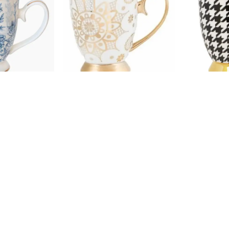
 EKLE
SEPETE EKLE
SE
e
Mug Georgia Lace Pearl
Mug Hounds
00
₺ 2,281.00
₺ 2,2
%
25
%
25
.75
₺ 1,710.75
₺ 1,