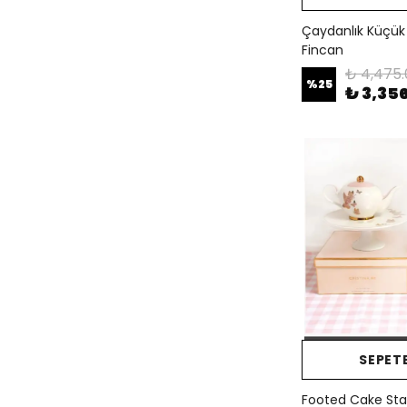
Çaydanlık Küçük F
Fincan
₺ 4,475.
%
25
₺ 3,35
SEPETE
Footed Cake Sta