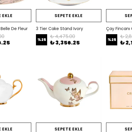
 EKLE
SEPETE EKLE
SE
Belle De Fleur
3 Tier Cake Stand Ivory
Çay Fincanı 
00
₺ 4,475.00
₺ 2,
%
25
%
25
6.25
₺ 3,356.25
₺ 2,
 EKLE
SEPETE EKLE
SE