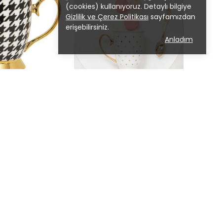
(cookies) kullanıyoruz. Detaylı bilgiye
Gizlilik ve Çerez Politikası
sayfamızdan
erişebilirsiniz.
Anladım
PETE EKLE
SEPETE EKLE
tooth
Mug Ivory Polka Gold
81.00
₺ 2,281.00
%
25
710.75
₺ 1,710.75