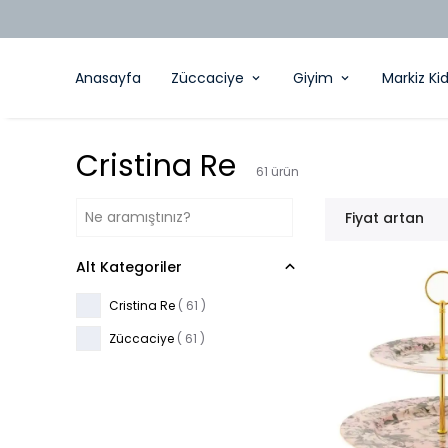
Anasayfa
Züccaciye
Giyim
Markiz Ki
Cristina Re
61
ürün
Fiyat artan
Alt Kategoriler
Cristina Re
(
61
)
Züccaciye
(
61
)