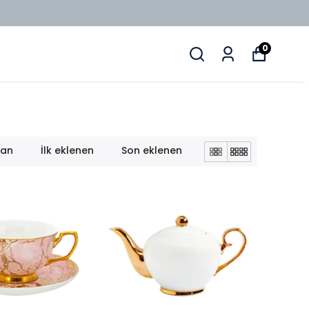
0
lan
İlk eklenen
Son eklenen