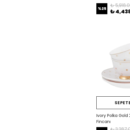
₺ 5,918.
%
25
₺ 4,43
SEPETE
Ivory Polka Gold 
Fincanı
₺ 3,287.