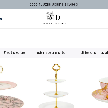
2000 TL ÜZERİ ÜCRETSİZ KARGO
ds
Fiyat azalan
İndirim oranı artan
İndirim oranı aza