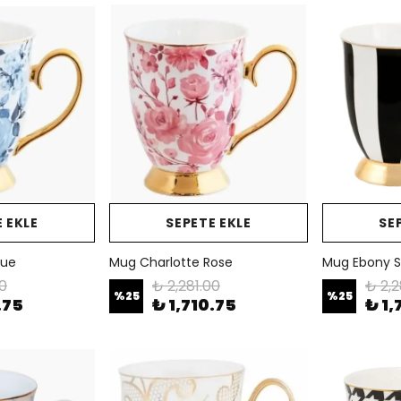
 EKLE
SEPETE EKLE
SE
lue
Mug Charlotte Rose
Mug Ebony S
00
₺ 2,281.00
₺ 2,2
%
25
%
25
.75
₺ 1,710.75
₺ 1,