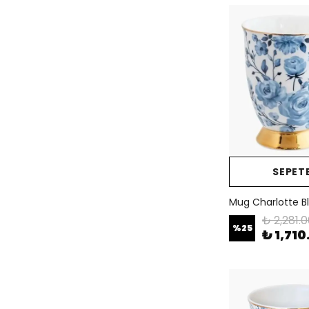
SEPETE
Mug Charlotte B
₺ 2,281.
%
25
₺ 1,710