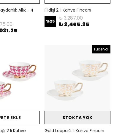
aydanlık Allık - 4
Fildişi 2 li Kahve Fincanı
₺ 3,287.00
%
25
₺ 2,465.25
375.00
031.25
Tükendi
PETE EKLE
STOKTA YOK
ğı 2 li Kahve
Gold Leopar2 li Kahve Fincanı