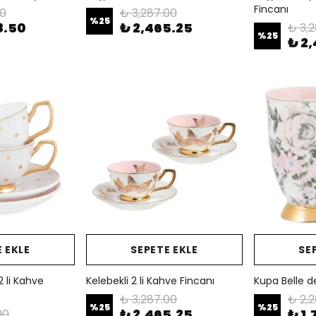
Fincanı
00
₺ 3,287.00
%
25
8.50
₺ 2,465.25
₺ 3,
%
25
₺ 2
 EKLE
SEPETE EKLE
SE
2 li Kahve
Kelebekli 2 li Kahve Fincanı
Kupa Belle d
₺ 3,287.00
₺ 2,2
%
25
%
25
₺ 2,465.25
₺ 1,
00