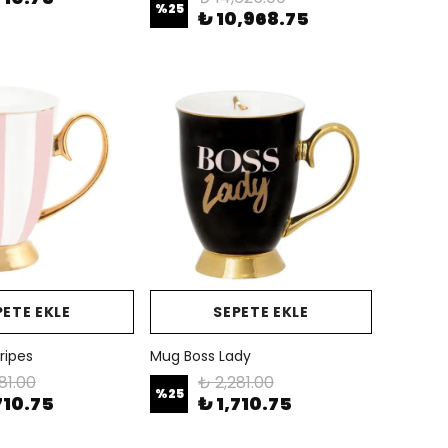
%
25
₺ 10,968.75
PETE EKLE
SEPETE EKLE
ripes
Mug Boss Lady
81.00
₺ 2,281.00
%
25
710.75
₺ 1,710.75