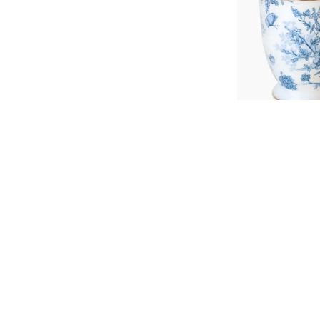
SEPETE
Mug French Toil
₺ 2,281.
%
25
₺ 1,710