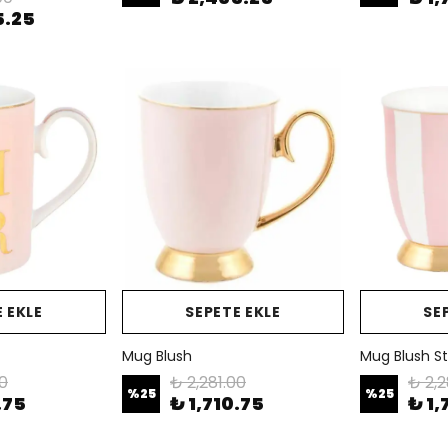
5.25
 EKLE
SEPETE EKLE
SE
Mug Blush
Mug Blush St
00
₺ 2,281.00
₺ 2,2
%
25
%
25
.75
₺ 1,710.75
₺ 1,