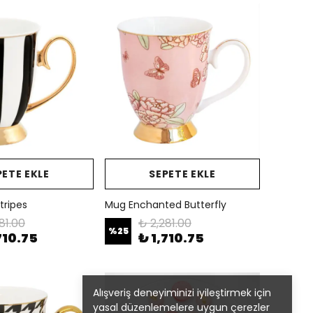
PETE EKLE
SEPETE EKLE
tripes
Mug Enchanted Butterfly
81.00
₺ 2,281.00
%
25
710.75
₺ 1,710.75
Alışveriş deneyiminizi iyileştirmek için
yasal düzenlemelere uygun çerezler