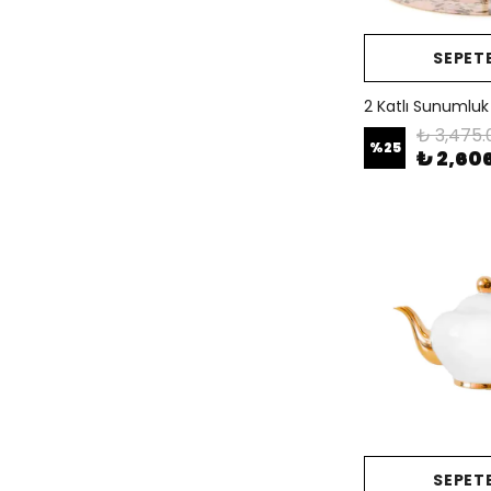
SEPETE
2 Katlı Sunumluk 
₺ 3,475.
%
25
₺ 2,60
SEPETE