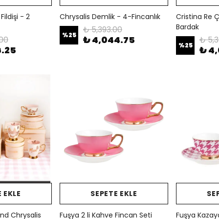
ildişi - 2
Chrysalis Demlik - 4-Fincanlık
Cristina Re Ç
Bardak
₺ 5,393.00
%
25
₺ 4,044.75
00
₺ 5,
%
25
6.25
₺ 4,
 EKLE
SEPETE EKLE
SE
nd Chrysalis
Fuşya 2 li Kahve Fincan Seti
Fuşya Kazaya