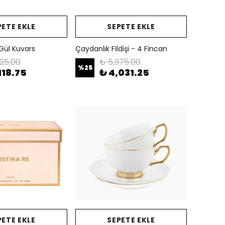
PETE EKLE
SEPETE EKLE
Gül Kuvars
Çaydanlık Fildişi - 4 Fincan
825.00
₺ 5,375.00
%
25
118.75
₺ 4,031.25
PETE EKLE
SEPETE EKLE