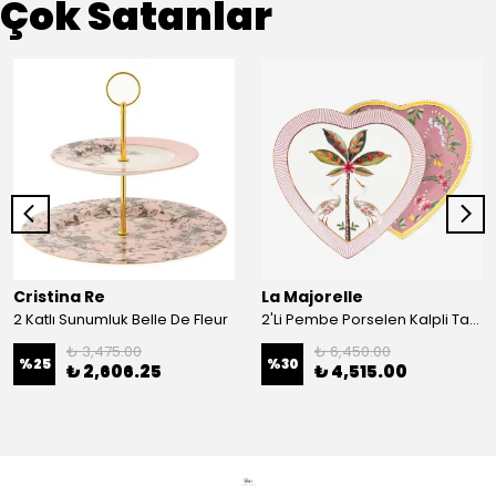
Çok Satanlar
Cristina Re
La Majorelle
2 Katlı Sunumluk Belle De Fleur
2'Li Pembe Porselen Kalpli Tabak 21,5 Cm La Majorelle
₺ 3,475.00
₺ 6,450.00
%
25
%
30
₺ 2,606.25
₺ 4,515.00