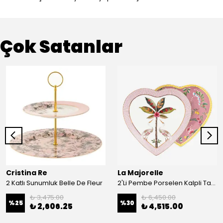
Çok Satanlar
Cristina Re
La Majorelle
2 Katlı Sunumluk Belle De Fleur
2'Li Pembe Porselen Kalpli Tabak 21,5 Cm La Majorelle
₺ 3,475.00
₺ 6,450.00
%
25
%
30
₺ 2,606.25
₺ 4,515.00