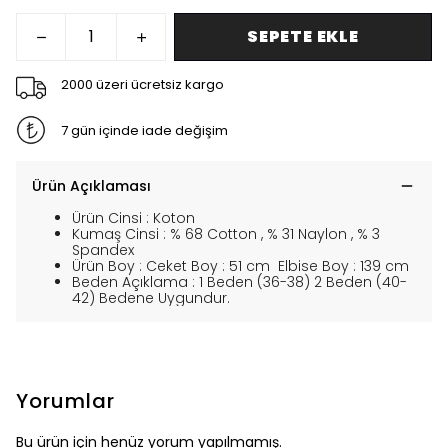
SEPETE EKLE
2000 üzeri ücretsiz kargo
7 gün içinde iade değişim
Ürün Açıklaması
Ürün Cinsi : Koton
Kumaş Cinsi : % 68 Cotton , % 31 Naylon , % 3
Spandex
Ürün Boy : Ceket Boy : 51 cm Elbise Boy : 139 cm
Beden Açıklama : 1 Beden (36-38) 2 Beden (40-
42) Bedene Uygundur.
Yorumlar
Bu ürün için henüz yorum yapılmamış.