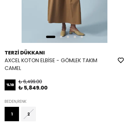
TERZİ DÜKKANI
AXCEL KOTON ELBİSE - GÖMLEK TAKIM
CAMEL
₺ 6,499.00
%
10
₺ 5,849.00
BEDEN,RENK
1
2