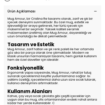
Ürün Açıklaması
Mug Amour, bir Cristina Re tasarımı olarak, zarif ve şık bir
içecek deneyimi sunmaktadır. Bu özel mug, estetik ve
işlevselliği bir araya getirerek, her türlü içecek için
mükemmel bir seçimdir. Yüksek kaliteli seramik
malzemeden üretilmiş olan Mug Amour, dayanıklılığı ve
uzun ömürlülüğü ile dikkat çekmektedir.
Tasarım ve Estetik
Mug Amour, zarif hatları ve şık renk paleti ile her ortamda
göz alıcı bir parça olarak öne çıkmaktadır. Modern ve
klasik unsurları harmanlayan tasarımı, hem günlük kullanım
hem de özel davetler için idealdir.
Fonksiyonellik
Ergonomik yapısı sayesinde, Mug Amour, rahat bir tutuş
sunarak içeceklerinizi keyifle yudumlamanızı sağlar. Isı
yalıtımı özelliği, içeceklerinizi daha uzun süre sıcak tutarak,
kullanıcı deneyimini artırmaktadır.
Kullanım Alanları
Kahve, çay veya sıcak çikolata gibi çeşitli içecekler için
uygun olan bu mug, ofis ortamlarından evdeki rahat anlara
kadar her yerde kullanılabilir. C