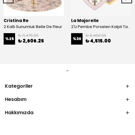
Cristina Re
La Majorelle
2 Katlı Sunumluk Belle De Fleur
2'Li Pembe Porselen Kalpli Tabak 21,5 Cm La Majorelle
₺ 3,475.00
₺ 6,450.00
%
25
%
30
₺ 2,606.25
₺ 4,515.00
Kategoriler
Hesabım
Hakkımızda