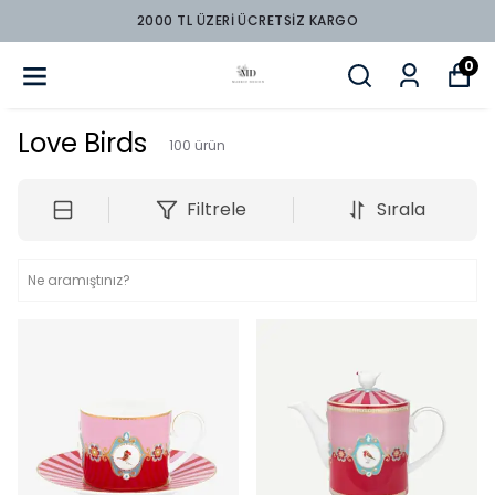
2000 TL ÜZERİ ÜCRETSİZ KARGO
0
Love Birds
100
ürün
Filtrele
Sırala