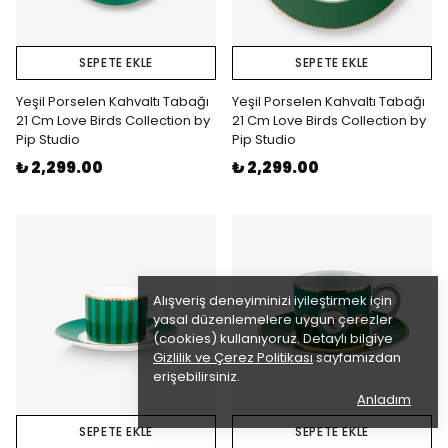
SEPETE EKLE
SEPETE EKLE
Yeşil Porselen Kahvaltı Tabağı
Yeşil Porselen Kahvaltı Tabağı
21 Cm Love Birds Collection by
21 Cm Love Birds Collection by
Pip Studio
Pip Studio
₺ 2,299.00
₺ 2,299.00
Alışveriş deneyiminizi iyileştirmek için
yasal düzenlemelere uygun çerezler
(cookies) kullanıyoruz. Detaylı bilgiye
Gizlilik ve Çerez Politikası
sayfamızdan
erişebilirsiniz.
Anladım
SEPETE EKLE
SEPETE EKLE