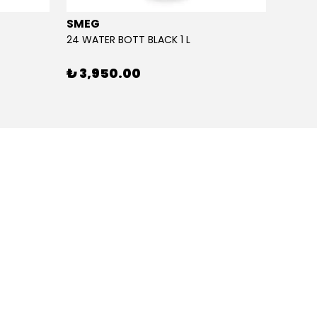
SMEG
SMEG
24 WATER BOTT BLACK 1 L
24 WAT
₺ 3,950.00
₺ 3,