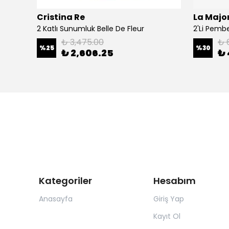
Cristina Re
La Major
Şal
2 Katlı Sunumluk Belle De Fleur
₺ 3,475.00
₺ 
%
25
%
30
₺ 2,606.25
₺ 
Kategoriler
Hesabım
Anasayfa
Giriş Yap
Kayıt Ol