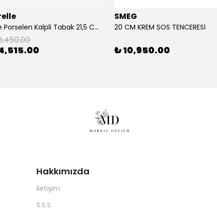
elle
SMEG
2'Li Pembe Porselen Kalpli Tabak 21,5 Cm La Majorelle
20 CM KREM SOS TENCERESİ
6,450.00
4,515.00
₺ 10,950.00
Hakkımızda
İletişim
S.S.S