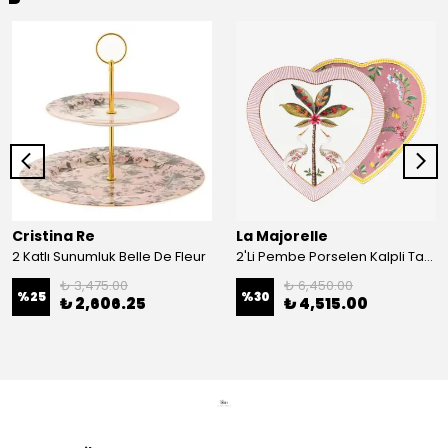
Cristina Re
La Majorelle
2 Katlı Sunumluk Belle De Fleur
2'Li Pembe Porselen Kalpli Tabak 21,5 Cm La Majorelle
₺ 3,475.00
₺ 6,450.00
%
25
%
30
₺ 2,606.25
₺ 4,515.00