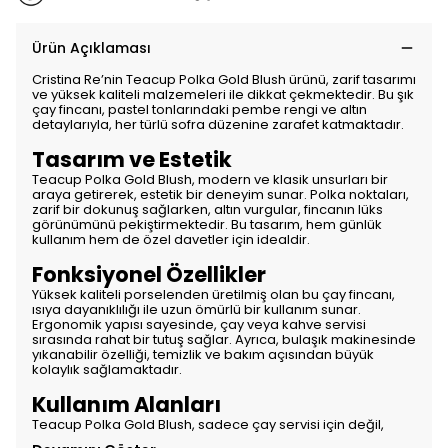
Ürün Açıklaması
Cristina Re’nin Teacup Polka Gold Blush ürünü, zarif tasarımı
ve yüksek kaliteli malzemeleri ile dikkat çekmektedir. Bu şık
çay fincanı, pastel tonlarındaki pembe rengi ve altın
detaylarıyla, her türlü sofra düzenine zarafet katmaktadır.
Tasarım ve Estetik
Teacup Polka Gold Blush, modern ve klasik unsurları bir
araya getirerek, estetik bir deneyim sunar. Polka noktaları,
zarif bir dokunuş sağlarken, altın vurgular, fincanın lüks
görünümünü pekiştirmektedir. Bu tasarım, hem günlük
kullanım hem de özel davetler için idealdir.
Fonksiyonel Özellikler
Yüksek kaliteli porselenden üretilmiş olan bu çay fincanı,
ısıya dayanıklılığı ile uzun ömürlü bir kullanım sunar.
Ergonomik yapısı sayesinde, çay veya kahve servisi
sırasında rahat bir tutuş sağlar. Ayrıca, bulaşık makinesinde
yıkanabilir özelliği, temizlik ve bakım açısından büyük
kolaylık sağlamaktadır.
Kullanım Alanları
Teacup Polka Gold Blush, sadece çay servisi için değil,