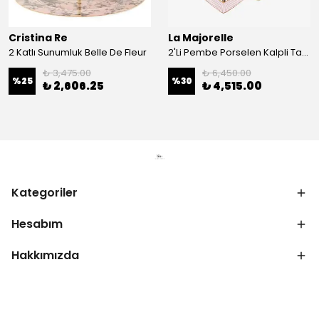
Cristina Re
La Majorelle
2 Katlı Sunumluk Belle De Fleur
2'Li Pembe Porselen Kalpli Tabak 21,5 Cm La Majorelle
₺ 3,475.00
₺ 6,450.00
%
25
%
30
₺ 2,606.25
₺ 4,515.00
Kategoriler
Hesabım
Hakkımızda