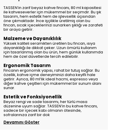
TASSEN’in zarif beyaz kahve fincanı, 80 ml kapasitesi
ile kahveseverler için mükemmel bir seçimdir. Bu şık
tasarım, hem estetik hem de işlevsellik açısından
öne çıkmaktadır. İnce işçilikle üretilmiş olan bu
fincan, sıcak içeceklerinizi sunarken şıklığı ve zarafeti
bir araya getirir.
Malzeme ve Dayanıklılık
Yüksek kaliteli seramikten üretilen bu fincan, ısıya
dayanıklılığı ile dikkat çeker. Uzun ömürlü kullanım
için tasarlanmış olan bu ürün, hem günlük kullanımda
hem de özel davetlerde tercih edilebilir.
Ergonomik Tasarım
Fincanın ergonomik yapısı, rahat bir tutuş sağlar. Bu
özellik, kahve içme deneyiminizi daha keyifli hale
getirir. Ayrıca, 80 ml’lik ideal hacmi, espresso veya
diğer kahve çeşitleri için mükemmel bir sunum alanı
sunar.
Estetik ve Fonksiyonellik
Beyaz rengi ve sade tasarımı, her türlü masa
düzenine uyum sağlar. TASSEN’in bu kahve fincanı,
sadece bir içecek kabı olmanın ötesinde,
sofralarınıza zarif bir dok
Devamını Göster