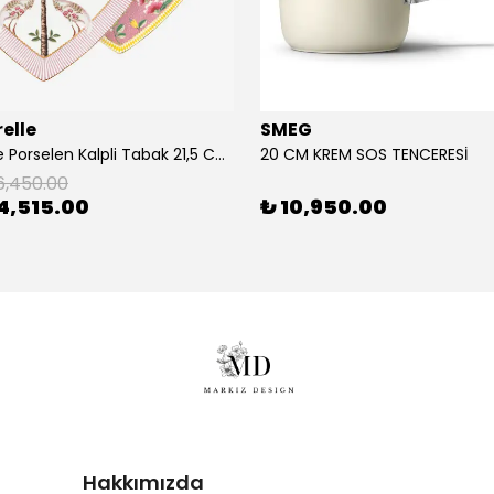
elle
SMEG
2'Li Pembe Porselen Kalpli Tabak 21,5 Cm La Majorelle
20 CM KREM SOS TENCERESİ
6,450.00
4,515.00
₺ 10,950.00
Hakkımızda