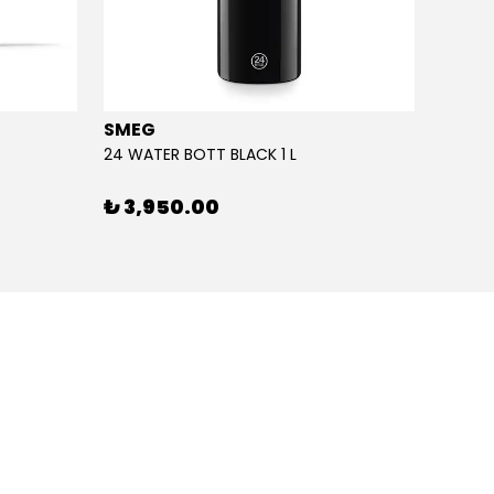
SMEG
SMEG
24 WATER BOTT BLACK 1 L
24 WAT
₺ 3,950.00
₺ 3,