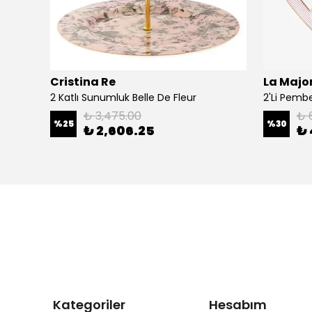
Cristina Re
La Major
Şal
2 Katlı Sunumluk Belle De Fleur
₺ 3,475.00
₺ 
%
25
%
30
₺ 2,606.25
₺ 
Kategoriler
Hesabım