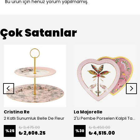
Bu ürün için henüz yorum yapılmamış.
Çok Satanlar
Cristina Re
La Majorelle
2 Katlı Sunumluk Belle De Fleur
2'Li Pembe Porselen Kalpli Tabak 21,5 Cm La Majorelle
₺ 3,475.00
₺ 6,450.00
%
25
%
30
₺ 2,606.25
₺ 4,515.00