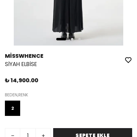
MİSSWHENCE
SİYAH ELBİSE
₺ 14,900.00
BEDEN,RENK
2
SEPETE EKLE