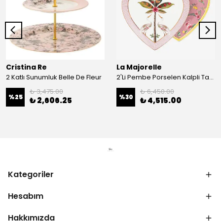
Cristina Re
La Majorelle
2 Katlı Sunumluk Belle De Fleur
2'Li Pembe Porselen Kalpli Tabak 21,5 Cm La Majorelle
₺ 3,475.00
₺ 6,450.00
%
25
%
30
₺ 2,606.25
₺ 4,515.00
Kategoriler
Hesabım
Hakkımızda