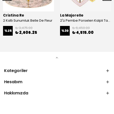
Cristina Re
La Majorelle
2 Katlı Sunumluk Belle De Fleur
2'Li Pembe Porselen Kalpli Tabak 21,5 Cm La Majorelle
₺ 3,475.00
₺ 6,450.00
%
25
%
30
₺ 2,606.25
₺ 4,515.00
Kategoriler
Hesabım
Hakkımızda