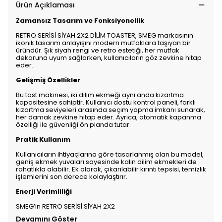
Ürün Açıklaması
Zamansız Tasarım ve Fonksiyonellik
RETRO SERİSİ SİYAH 2X2 DİLİM TOASTER, SMEG markasının
ikonik tasarım anlayışını modern mutfaklara taşıyan bir
üründür. Şık siyah rengi ve retro estetiği, her mutfak
dekoruna uyum sağlarken, kullanıcıların göz zevkine hitap
eder.
Gelişmiş Özellikler
Bu tost makinesi, iki dilim ekmeği aynı anda kızartma
kapasitesine sahiptir. Kullanıcı dostu kontrol paneli, farklı
kızartma seviyeleri arasında seçim yapma imkanı sunarak,
her damak zevkine hitap eder. Ayrıca, otomatik kapanma
özelliği ile güvenliği ön planda tutar.
Pratik Kullanım
Kullanıcıların ihtiyaçlarına göre tasarlanmış olan bu model,
geniş ekmek yuvaları sayesinde kalın dilim ekmekleri de
rahatlıkla alabilir. Ek olarak, çıkarılabilir kırıntı tepsisi, temizlik
işlemlerini son derece kolaylaştırır.
Enerji Verimliliği
SMEG’in RETRO SERİSİ SİYAH 2X2
Devamını Göster