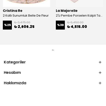
Cristina Re
La Majorelle
2 Katlı Sunumluk Belle De Fleur
2'Li Pembe Porselen Kalpli Tabak 21,5 Cm La Majorelle
₺ 3,475.00
₺ 6,450.00
%
25
%
30
₺ 2,606.25
₺ 4,515.00
Kategoriler
Hesabım
Hakkımızda