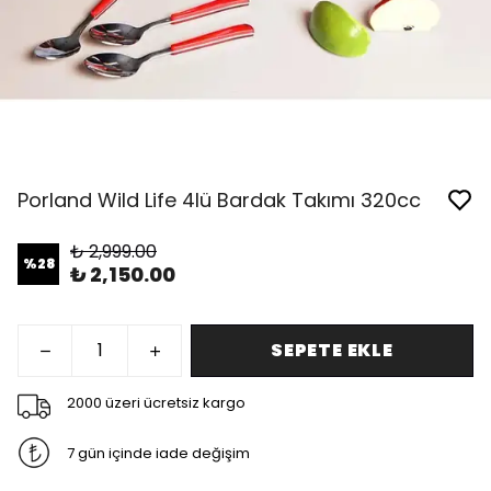
Porland Wild Life 4lü Bardak Takımı 320cc
₺ 2,999.00
%
28
₺ 2,150.00
SEPETE EKLE
2000 üzeri ücretsiz kargo
7 gün içinde iade değişim