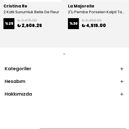
Cristina Re
La Majorelle
2 Katlı Sunumluk Belle De Fleur
2'Li Pembe Porselen Kalpli Tabak 21,5 Cm La Majorelle
₺ 3,475.00
₺ 6,450.00
%
25
%
30
₺ 2,606.25
₺ 4,515.00
Kategoriler
Hesabım
Hakkımızda