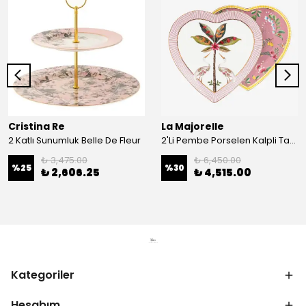
Cristina Re
La Majorelle
2 Katlı Sunumluk Belle De Fleur
2'Li Pembe Porselen Kalpli Tabak 21,5 Cm La Majorelle
₺ 3,475.00
₺ 6,450.00
%
25
%
30
₺ 2,606.25
₺ 4,515.00
Kategoriler
Hesabım