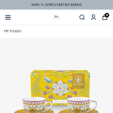
2000 TL ÜZERİ ÜCRETSİZ KARGO
0
PİP STUDİO