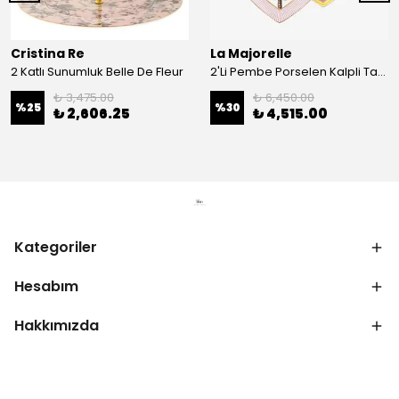
Cristina Re
La Majorelle
2 Katlı Sunumluk Belle De Fleur
2'Li Pembe Porselen Kalpli Tabak 21,5 Cm La Majorelle
₺ 3,475.00
₺ 6,450.00
%
25
%
30
₺ 2,606.25
₺ 4,515.00
Kategoriler
Hesabım
Hakkımızda