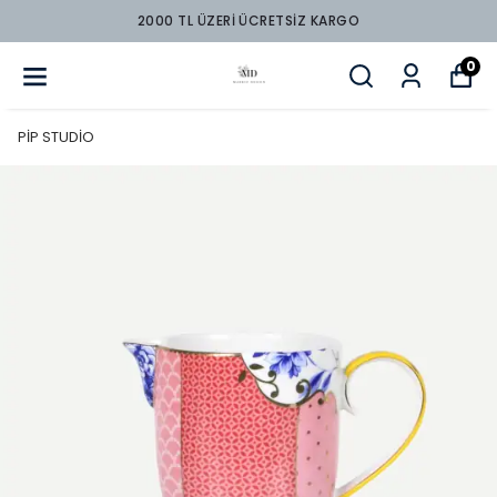
2000 TL ÜZERİ ÜCRETSİZ KARGO
0
PİP STUDİO