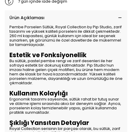
7 gün içinde iade değişim
Ürün Açıklaması
Pembe Porselen Sütlük, Royal Collection by Pip Studio, zarif
tasarımı ve yüksek kaliteli porseleni ile dikkat çekmektedir.
260 ml kapasitesi, günlük kullanım için ideal bir seçenek
sunarken, şık görünümü ile özel davetlerde de mükemmel
bir tamamlayıcıdır.
Estetik ve Fonksiyonellik
Bu sütlük, pastel pembe rengi ve zarif desenleri ile her
sofraya estetik bir dokunuş katmaktadır. Pip Studio’nun
imzası haline gelen çiçek motifleri, bu ürüne hem modern
hem de klasik bir hava kazandırmaktadır. Yüksek kaliteli
porselen malzeme, dayanıklılığı ve uzun ömürlülüğü ile öne
çıkmaktadır.
Kullanım Kolaylığı
Ergonomik tasarımı sayesinde, sütlük rahat bir tutuş sunar
ve dökme işlemi sırasında akıcı bir deneyim sağlar. Ayrıca,
porselenin kolay temizlenebilir yapısı, günlük kullanımda
pratiklik sunmaktadır.
Şıklığı Yansıtan Detaylar
Royal Collection serisinin bir parçası olarak, bu sütlük, zarif