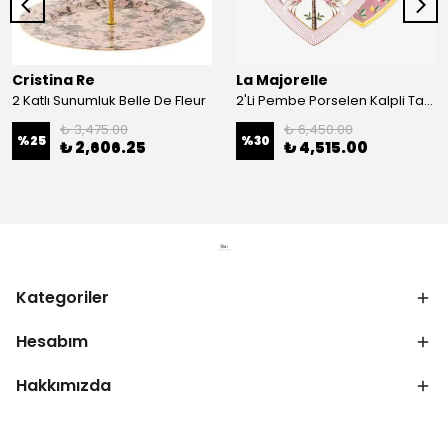
Cristina Re
La Majorelle
2 Katlı Sunumluk Belle De Fleur
2'Li Pembe Porselen Kalpli Tabak 21,5 Cm La Majorelle
₺ 3,475.00
₺ 6,450.00
%
25
%
30
₺ 2,606.25
₺ 4,515.00
Kategoriler
Hesabım
Hakkımızda