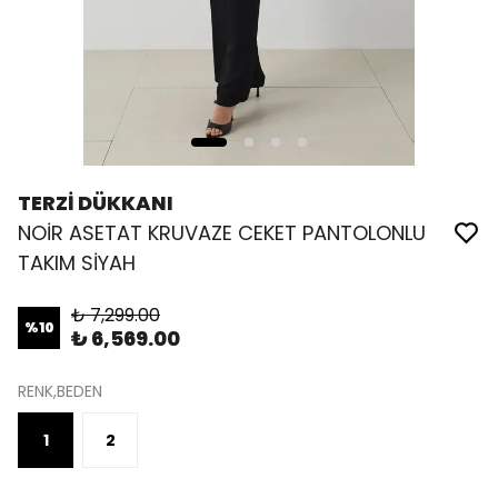
TERZİ DÜKKANI
NOİR ASETAT KRUVAZE CEKET PANTOLONLU
TAKIM SİYAH
₺ 7,299.00
%
10
₺ 6,569.00
RENK,BEDEN
1
2