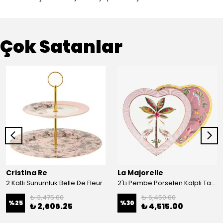
Çok Satanlar
Cristina Re
La Majorelle
2 Katlı Sunumluk Belle De Fleur
2'Li Pembe Porselen Kalpli Tabak 21,5 Cm La Majorelle
₺ 3,475.00
₺ 6,450.00
%
25
%
30
₺ 2,606.25
₺ 4,515.00