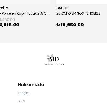
elle
SMEG
2'Li Pembe Porselen Kalpli Tabak 21,5 Cm La Majorelle
20 CM KREM SOS TENCERESİ
6,450.00
4,515.00
₺ 10,950.00
Hakkımızda
İletişim
S.S.S