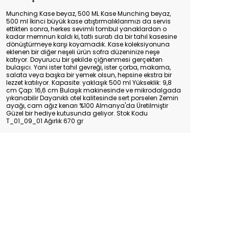
Munching Kase beyaz, 500 ML Kase Munching beyaz,
500 ml İkinci büyük kase atıştırmalıklarımızı da servis
ettikten sonra, herkes sevimli tombul yanaklardan o
kadar memnun kaldı ki, tatlı suratı da bir tahıl kasesine
dönüştürmeye karşı koyamadık. Kase koleksiyonuna
eklenen bir diğer neşeli ürün sofra düzeninize neşe
katıyor. Doyurucu bir şekilde çiğnenmesi gerçekten
bulaşıcı. Yani ister tahıl gevreği, ister çorba, makarna,
salata veya başka bir yemek olsun, hepsine ekstra bir
lezzet katılıyor. Kapasite: yaklaşık 500 ml Yükseklik: 9,8
cm Çap: 16,6 cm Bulaşık makinesinde ve mikrodalgada
yıkanabilir Dayanıklı otel kalitesinde sert porselen Zemin
ayağı, cam ağız kenarı %100 Almanya'da Üretilmiştir
Güzel bir hediye kutusunda geliyor. Stok Kodu
T_01_09_01 Ağırlık 670 gr