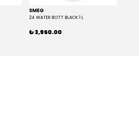
SMEG
SMEG
24 WATER BOTT BLACK 1 L
24 WAT
₺ 3,950.00
₺ 3,