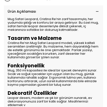
Ürün Açıklaması
Mug Safari Leopard, Cristina Re’nin zarif tasarımıyla, her
yudumda şıklığı ve konforu bir araya getiriyor. Bu özel mug,
safari temalı leopar desenleriyle dikkat çekerek, iç
mekanınıza sofistike bir dokunuş katmaktadır.
Tasarım ve Malzeme
Cristina Re’nin Mug Safari Leopard modeli, yüksek kaliteli
seramikten üretilmiştir. Bu malzeme, hem dayanıklılığı hem
de estetik görünümü ile öne çıkmaktadır. Parlak yüzeyi,
içeceğinizin sıcaklığını korurken, zarif desenler her
kullanımda görsel bir şölen sunar.
Fonksiyonellik
Mug, 350 ml kapasitesi ile ideal bir içecek deneyimi sunar.
Sıcak ve soğuk içecekler için uygun olan bu mug, günlük
kullanımda rahatlık sağlar. Ergonomik tutma yeri, kullanıcı
konforunu artırarak, uzun süreli kullanımlarda bile elinizde
kayma yapmadan güvenli bir tutuş sunar.
Dekoratif Özellikler
Leopar deseni, modern ve şık bir görünüm sunarak, ev
dekorasyonunuza zarif bir katkı sağlar. Misafirlerinizi
etkilemek v