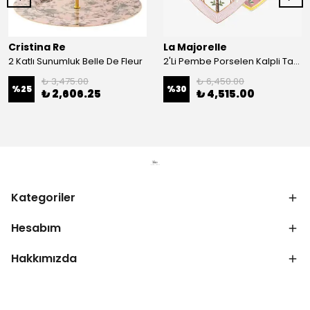
Cristina Re
La Majorelle
2 Katlı Sunumluk Belle De Fleur
2'Li Pembe Porselen Kalpli Tabak 21,5 Cm La Majorelle
₺ 3,475.00
₺ 6,450.00
%
25
%
30
₺ 2,606.25
₺ 4,515.00
Kategoriler
Hesabım
Hakkımızda