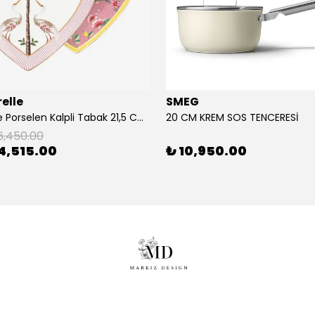
elle
SMEG
2'Li Pembe Porselen Kalpli Tabak 21,5 Cm La Majorelle
20 CM KREM SOS TENCERESİ
6,450.00
4,515.00
₺ 10,950.00