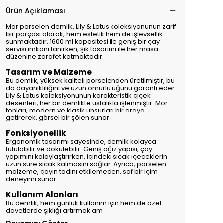
Ürün Açıklaması
Mor porselen demlik, Lily & Lotus koleksiyonunun zarif
bir parçası olarak, hem estetik hem de işlevsellik
sunmaktadır. 1600 ml kapasitesi ile geniş bir çay
servisi imkanı tanırken, şık tasarımı ile her masa
düzenine zarafet katmaktadır.
Tasarım ve Malzeme
Bu demlik, yüksek kaliteli porselenden üretilmiştir, bu
da dayanıklılığını ve uzun ömürlülüğünü garanti eder.
Lily & Lotus koleksiyonunun karakteristik çiçek
desenleri, her bir demlikte ustalıkla işlenmiştir. Mor
tonları, modern ve klasik unsurları bir araya
getirerek, görsel bir şölen sunar.
Fonksiyonellik
Ergonomik tasarımı sayesinde, demlik kolayca
tutulabilir ve dökülebilir. Geniş ağız yapısı, çay
yapımını kolaylaştırırken, içindeki sıcak içeceklerin
uzun süre sıcak kalmasını sağlar. Ayrıca, porselen
malzeme, çayın tadını etkilemeden, saf bir içim
deneyimi sunar.
Kullanım Alanları
Bu demlik, hem günlük kullanım için hem de özel
davetlerde şıklığı artırmak am