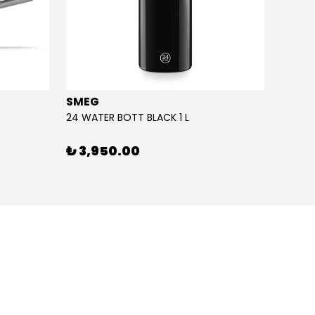
SMEG
SMEG
24 WATER BOTT BLACK 1 L
24 WAT
₺ 3,950.00
₺ 3,