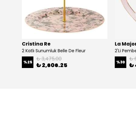
Cristina Re
La Major
Şal
2 Katlı Sunumluk Belle De Fleur
₺ 3,475.00
₺ 
%
25
%
30
₺ 2,606.25
₺ 