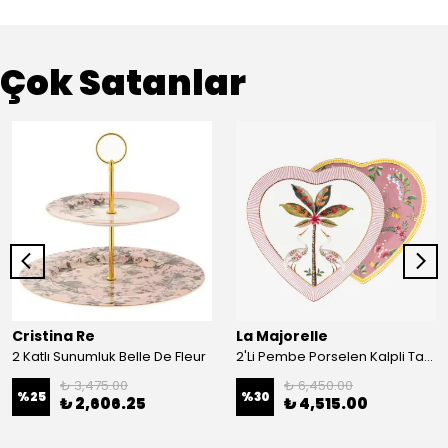
Çok Satanlar
Cristina Re
La Majorelle
2 Katlı Sunumluk Belle De Fleur
2'Li Pembe Porselen Kalpli Tabak 21,5 Cm La Majorelle
₺ 3,475.00
₺ 6,450.00
%
25
%
30
₺ 2,606.25
₺ 4,515.00