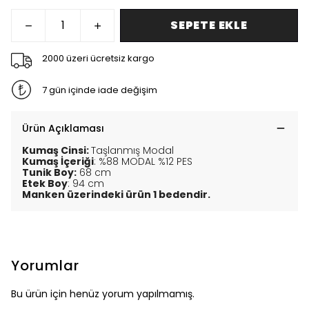
SEPETE EKLE
2000 üzeri ücretsiz kargo
7 gün içinde iade değişim
Ürün Açıklaması
Kumaş Cinsi:
Taşlanmış Modal
Kumaş İçeriği
: %88 MODAL %12 PES
Tunik Boy:
68 cm
Etek Boy
: 94 cm
Manken üzerindeki ürün 1 bedendir.
Yorumlar
Bu ürün için henüz yorum yapılmamış.