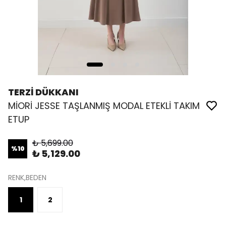
TERZİ DÜKKANI
MİORİ JESSE TAŞLANMIŞ MODAL ETEKLİ TAKIM
ETUP
₺ 5,699.00
%
10
₺ 5,129.00
RENK,BEDEN
1
2