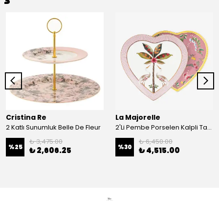
Cristina Re
La Majorelle
2 Katlı Sunumluk Belle De Fleur
2'Li Pembe Porselen Kalpli Tabak 21,5 Cm La Majorelle
₺ 3,475.00
₺ 6,450.00
%
25
%
30
₺ 2,606.25
₺ 4,515.00