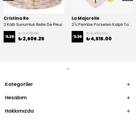
Cristina Re
La Majorelle
2 Katlı Sunumluk Belle De Fleur
2'Li Pembe Porselen Kalpli Tabak 21,5 Cm La Majorelle
₺ 3,475.00
₺ 6,450.00
%
25
%
30
₺ 2,606.25
₺ 4,515.00
Kategoriler
Hesabım
Hakkımızda