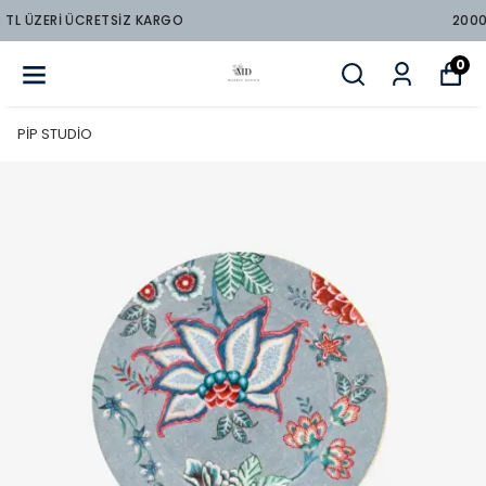
2000 TL ÜZERİ ÜCRETSİZ KARGO
0
PİP STUDİO