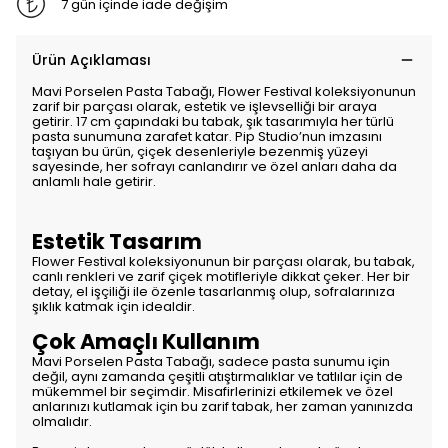
7 gün içinde iade değişim
Ürün Açıklaması
Mavi Porselen Pasta Tabağı, Flower Festival koleksiyonunun
zarif bir parçası olarak, estetik ve işlevselliği bir araya
getirir. 17 cm çapındaki bu tabak, şık tasarımıyla her türlü
pasta sunumuna zarafet katar. Pip Studio’nun imzasını
taşıyan bu ürün, çiçek desenleriyle bezenmiş yüzeyi
sayesinde, her sofrayı canlandırır ve özel anları daha da
anlamlı hale getirir.
Estetik Tasarım
Flower Festival koleksiyonunun bir parçası olarak, bu tabak,
canlı renkleri ve zarif çiçek motifleriyle dikkat çeker. Her bir
detay, el işçiliği ile özenle tasarlanmış olup, sofralarınıza
şıklık katmak için idealdir.
Çok Amaçlı Kullanım
Mavi Porselen Pasta Tabağı, sadece pasta sunumu için
değil, aynı zamanda çeşitli atıştırmalıklar ve tatlılar için de
mükemmel bir seçimdir. Misafirlerinizi etkilemek ve özel
anlarınızı kutlamak için bu zarif tabak, her zaman yanınızda
olmalıdır.