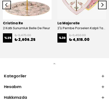
Cristina Re
La Majorelle
2 Katlı Sunumluk Belle De Fleur
2'Li Pembe Porselen Kalpli Tabak 21,5 Cm La Majorelle
₺ 3,475.00
₺ 6,450.00
%
25
%
30
₺ 2,606.25
₺ 4,515.00
Kategoriler
Hesabım
Hakkımızda