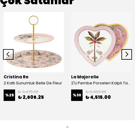
Çok Satanlar
Cristina Re
La Majorelle
2 Katlı Sunumluk Belle De Fleur
2'Li Pembe Porselen Kalpli Tabak 21,5 Cm La Majorelle
₺ 3,475.00
₺ 6,450.00
%
25
%
30
₺ 2,606.25
₺ 4,515.00