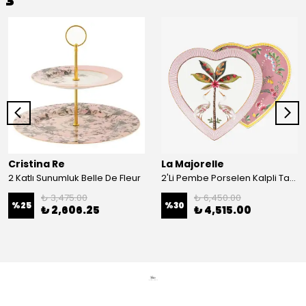
Cristina Re
La Majorelle
2 Katlı Sunumluk Belle De Fleur
2'Li Pembe Porselen Kalpli Tabak 21,5 Cm La Majorelle
₺ 3,475.00
₺ 6,450.00
%
25
%
30
₺ 2,606.25
₺ 4,515.00