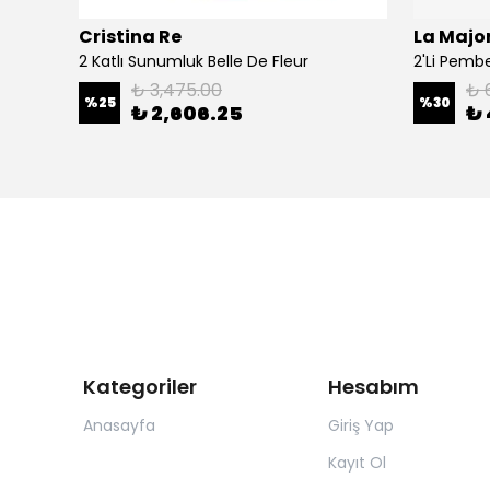
Cristina Re
La Major
Şal
2 Katlı Sunumluk Belle De Fleur
₺ 3,475.00
₺ 
%
25
%
30
₺ 2,606.25
₺ 
Kategoriler
Hesabım
Anasayfa
Giriş Yap
Kayıt Ol