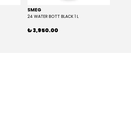
SMEG
SMEG
24 WATER BOTT BLACK 1 L
24 WAT
₺ 3,950.00
₺ 3,