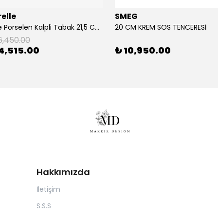
elle
SMEG
2'Li Pembe Porselen Kalpli Tabak 21,5 Cm La Majorelle
20 CM KREM SOS TENCERESİ
6,450.00
4,515.00
₺ 10,950.00
Hakkımızda
İletişim
S.S.S