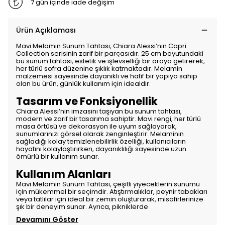
7 gün içinde iade değişim
Ürün Açıklaması
Mavi Melamin Sunum Tahtası, Chiara Alessi’nin Capri
Collection serisinin zarif bir parçasıdır. 25 cm boyutundaki
bu sunum tahtası, estetik ve işlevselliği bir araya getirerek,
her türlü sofra düzenine şıklık katmaktadır. Melamin
malzemesi sayesinde dayanıklı ve hafif bir yapıya sahip
olan bu ürün, günlük kullanım için idealdir.
Tasarım ve Fonksiyonellik
Chiara Alessi’nin imzasını taşıyan bu sunum tahtası,
modern ve zarif bir tasarıma sahiptir. Mavi rengi, her türlü
masa örtüsü ve dekorasyon ile uyum sağlayarak,
sunumlarınızı görsel olarak zenginleştirir. Melaminin
sağladığı kolay temizlenebilirlik özelliği, kullanıcıların
hayatını kolaylaştırırken, dayanıklılığı sayesinde uzun
ömürlü bir kullanım sunar.
Kullanım Alanları
Mavi Melamin Sunum Tahtası, çeşitli yiyeceklerin sunumu
için mükemmel bir seçimdir. Atıştırmalıklar, peynir tabakları
veya tatlılar için ideal bir zemin oluşturarak, misafirlerinize
şık bir deneyim sunar. Ayrıca, pikniklerde
Devamını Göster