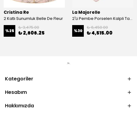
Cristina Re
La Majorelle
2 Katlı Sunumluk Belle De Fleur
2'Li Pembe Porselen Kalpli Tabak 21,5 Cm La Majorelle
₺ 3,475.00
₺ 6,450.00
%
25
%
30
₺ 2,606.25
₺ 4,515.00
Kategoriler
Hesabım
Hakkımızda