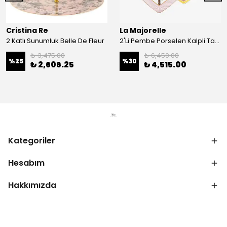
Cristina Re
La Majorelle
2 Katlı Sunumluk Belle De Fleur
2'Li Pembe Porselen Kalpli Tabak 21,5 Cm La Majorelle
₺ 3,475.00
₺ 6,450.00
%
25
%
30
₺ 2,606.25
₺ 4,515.00
Kategoriler
Hesabım
Hakkımızda