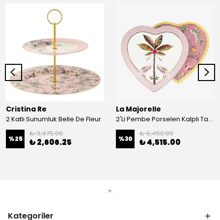
Cristina Re
La Majorelle
2 Katlı Sunumluk Belle De Fleur
2'Li Pembe Porselen Kalpli Tabak 21,5 Cm La Majorelle
₺ 3,475.00
₺ 6,450.00
%
25
%
30
₺ 2,606.25
₺ 4,515.00
Kategoriler