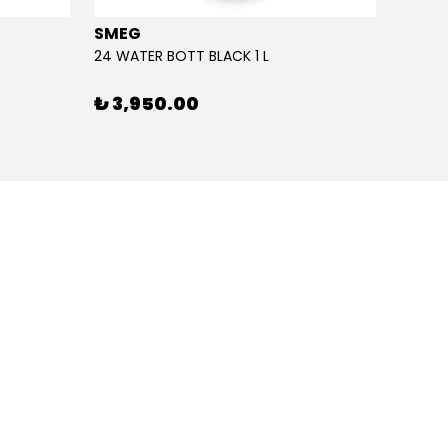
SMEG
SMEG
24 WATER BOTT BLACK 1 L
24 WAT
₺ 3,950.00
₺ 3,