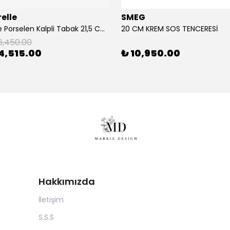
elle
SMEG
2'Li Pembe Porselen Kalpli Tabak 21,5 Cm La Majorelle
20 CM KREM SOS TENCERESİ
6,450.00
4,515.00
₺ 10,950.00
Hakkımızda
İletişim
S.S.S