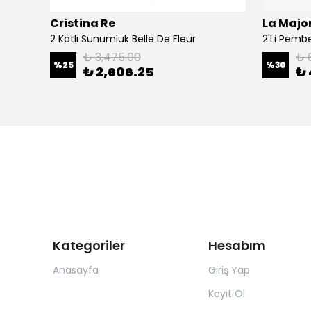
Cristina Re
La Major
Şal
2 Katlı Sunumluk Belle De Fleur
₺ 3,475.00
₺ 
%
25
%
30
₺ 2,606.25
₺ 
Kategoriler
Hesabım
Anasayfa
Giriş Yap
Kayıt Ol