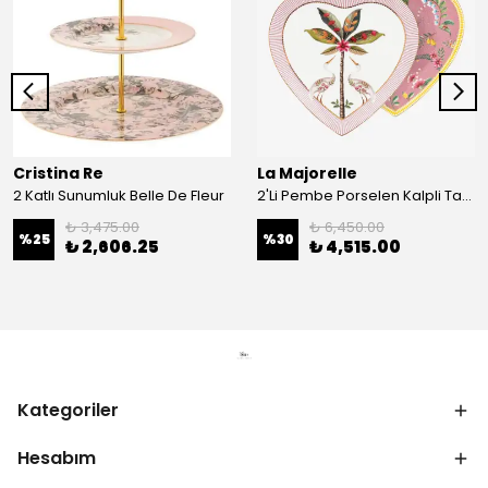
Cristina Re
La Majorelle
2 Katlı Sunumluk Belle De Fleur
2'Li Pembe Porselen Kalpli Tabak 21,5 Cm La Majorelle
₺ 3,475.00
₺ 6,450.00
%
25
%
30
₺ 2,606.25
₺ 4,515.00
Kategoriler
Hesabım