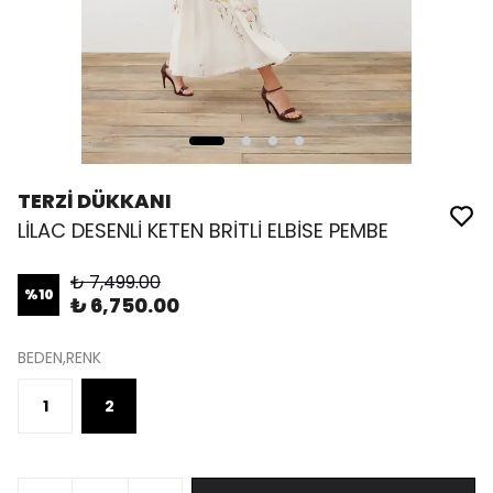
TERZİ DÜKKANI
LİLAC DESENLİ KETEN BRİTLİ ELBİSE PEMBE
₺ 7,499.00
%
10
₺ 6,750.00
BEDEN,RENK
1
2