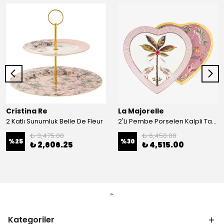
Cristina Re
La Majorelle
2 Katlı Sunumluk Belle De Fleur
2'Li Pembe Porselen Kalpli Tabak 21,5 Cm La Majorelle
₺ 3,475.00
₺ 6,450.00
%
25
%
30
₺ 2,606.25
₺ 4,515.00
Kategoriler