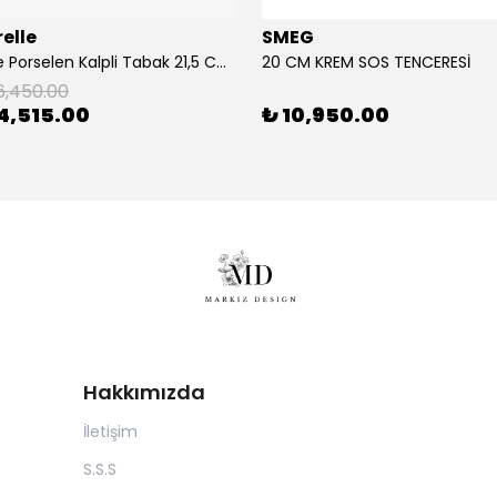
elle
SMEG
2'Li Pembe Porselen Kalpli Tabak 21,5 Cm La Majorelle
20 CM KREM SOS TENCERESİ
6,450.00
4,515.00
₺ 10,950.00
Hakkımızda
İletişim
S.S.S