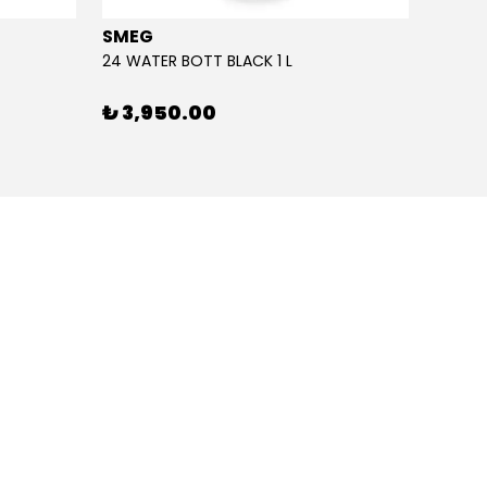
SMEG
SMEG
24 WATER BOTT BLACK 1 L
24 WAT
₺ 3,950.00
₺ 3,