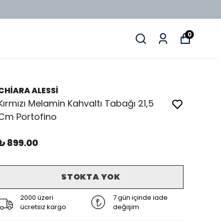
ÜZERİ ÜCRETSİZ KARGO
0
CHİARA ALESSİ
Kırmızı Melamin Kahvaltı Tabağı 21,5
Cm Portofino
₺ 899.00
STOKTA YOK
2000 üzeri
7 gün içinde iade
ücretsiz kargo
değişim