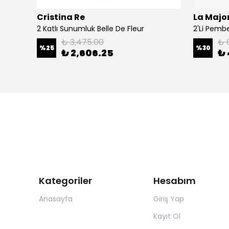
Cristina Re
La Major
Şal
2 Katlı Sunumluk Belle De Fleur
₺ 3,475.00
₺ 
%
25
%
30
₺ 2,606.25
₺ 
Kategoriler
Hesabım
Anasayfa
Giriş Yap
Kayıt Ol