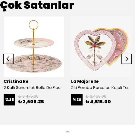
Çok Satanlar
Cristina Re
La Majorelle
2 Katlı Sunumluk Belle De Fleur
2'Li Pembe Porselen Kalpli Tabak 21,5 Cm La Majorelle
₺ 3,475.00
₺ 6,450.00
%
25
%
30
₺ 2,606.25
₺ 4,515.00