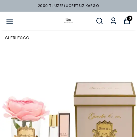
2000 TL ÜZERİ ÜCRETSİZ KARGO
0
GUERLIE&CO