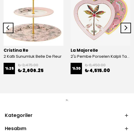
Cristina Re
La Majorelle
2 Katlı Sunumluk Belle De Fleur
2'Li Pembe Porselen Kalpli Tabak 21,5 Cm La Majorelle
₺ 3,475.00
₺ 6,450.00
%
25
%
30
₺ 2,606.25
₺ 4,515.00
Kategoriler
Hesabım