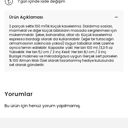
7 gün içinde iade değişim
Ürün Açıklaması
2 parçalı sette 100 ml'lik küçük kaselerimiz. Daldırma sosları,
marmelat ve diğer küçük bibloların masada sergilenmesi için
mükemmeldir: Şeker, baharatlar, otlar vb. Küçük kaselerimiz
espresso bardağı olarak da kullanılabilir. (eğer bir tutacağın
olmamasının sakıncası yoksa) Uygun tabaklar istek üzerine
ayrıca temin edilebilir. Kapasite: yakl. Her biri 100 ml /3,3 fl oz
Yükseklik: Her biri 5,1 cm / 2 inç Kesit: Her biri 8,1 cm / 3 inç
Bulaşık makinesi ve mikrodalgaya uygun Gerçek sert porselen
% 100 Alman Malı Özel olarak tasarlanmış hediye kutusunda
set olarak gönderilir.
Yorumlar
Bu ürün için henüz yorum yapılmamış.