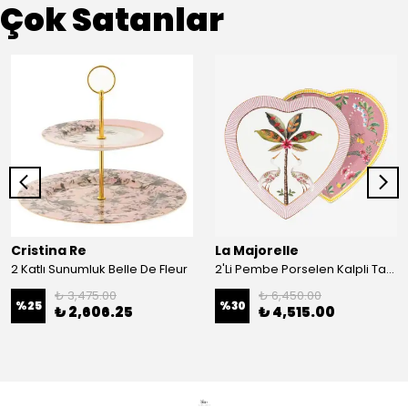
Çok Satanlar
Cristina Re
La Majorelle
2 Katlı Sunumluk Belle De Fleur
2'Li Pembe Porselen Kalpli Tabak 21,5 Cm La Majorelle
₺ 3,475.00
₺ 6,450.00
%
25
%
30
₺ 2,606.25
₺ 4,515.00