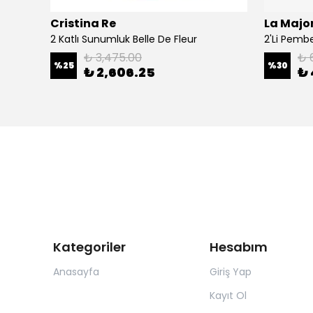
Cristina Re
La Major
Şal
2 Katlı Sunumluk Belle De Fleur
₺ 3,475.00
₺ 
%
25
%
30
₺ 2,606.25
₺ 
Kategoriler
Hesabım
Anasayfa
Giriş Yap
Kayıt Ol