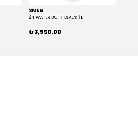
SMEG
SMEG
24 WATER BOTT BLACK 1 L
24 WAT
₺ 3,950.00
₺ 3,