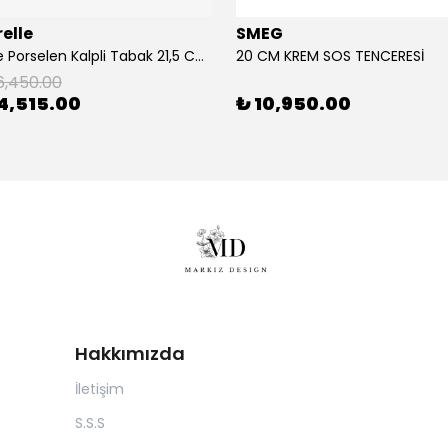
elle
SMEG
2'Li Pembe Porselen Kalpli Tabak 21,5 Cm La Majorelle
20 CM KREM SOS TENCERESİ
6,450.00
4,515.00
₺ 10,950.00
Hakkımızda
İletişim
S.S.S