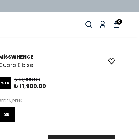
0
MİSSWHENCE
Cupro Elbise
₺ 13,900.00
%
14
₺ 11,900.00
BEDEN,RENK
38