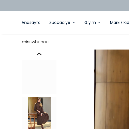
Anasayfa
Züccaciye
Giyim
Markiz Ki
misswhence