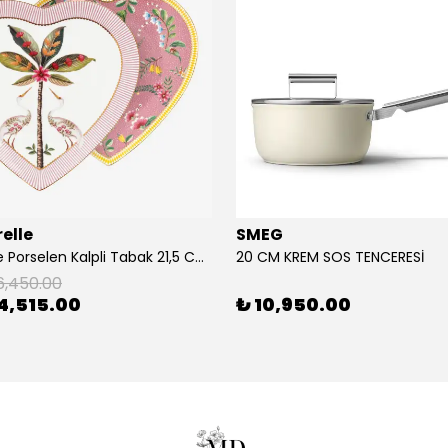
elle
SMEG
2'Li Pembe Porselen Kalpli Tabak 21,5 Cm La Majorelle
20 CM KREM SOS TENCERESİ
6,450.00
4,515.00
₺ 10,950.00