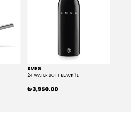
SMEG
SMEG
24 WATER BOTT BLACK 1 L
24 WAT
₺ 3,950.00
₺ 3,