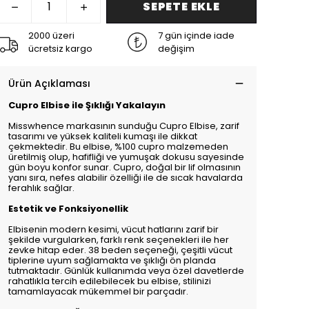
SEPETE EKLE
2000 üzeri
7 gün içinde iade
ücretsiz kargo
değişim
Ürün Açıklaması
Cupro Elbise ile Şıklığı Yakalayın
Misswhence markasının sunduğu Cupro Elbise, zarif
tasarımı ve yüksek kaliteli kumaşı ile dikkat
çekmektedir. Bu elbise, %100 cupro malzemeden
üretilmiş olup, hafifliği ve yumuşak dokusu sayesinde
gün boyu konfor sunar. Cupro, doğal bir lif olmasının
yanı sıra, nefes alabilir özelliği ile de sıcak havalarda
ferahlık sağlar.
Estetik ve Fonksiyonellik
Elbisenin modern kesimi, vücut hatlarını zarif bir
şekilde vurgularken, farklı renk seçenekleri ile her
zevke hitap eder. 38 beden seçeneği, çeşitli vücut
tiplerine uyum sağlamakta ve şıklığı ön planda
tutmaktadır. Günlük kullanımda veya özel davetlerde
rahatlıkla tercih edilebilecek bu elbise, stilinizi
tamamlayacak mükemmel bir parçadır.