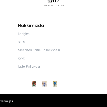
Hakkımızda
İletişim
S.S.S
Mesafeli Satış Sözleşmesi
Kvkk
İade Politikası
rlanmıştır.