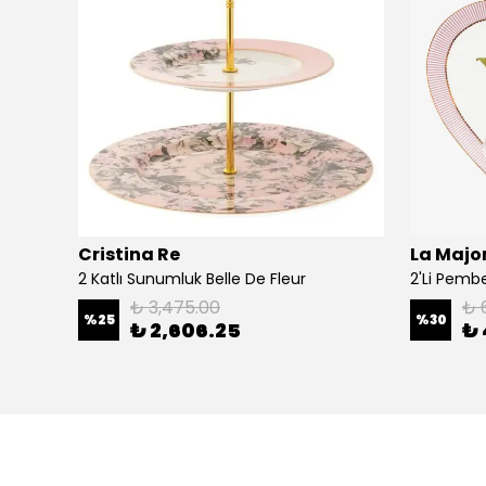
Cristina Re
La Major
Şal
2 Katlı Sunumluk Belle De Fleur
₺ 3,475.00
₺ 
%
25
%
30
₺ 2,606.25
₺ 