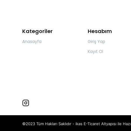
Kategoriler
Hesabım
Anasayfa
Giriş Yap
Kayıt Ol
©2023 Tüm Hakları Saklıdır - ikas E-Ticaret
Altyapısı ile Hazı