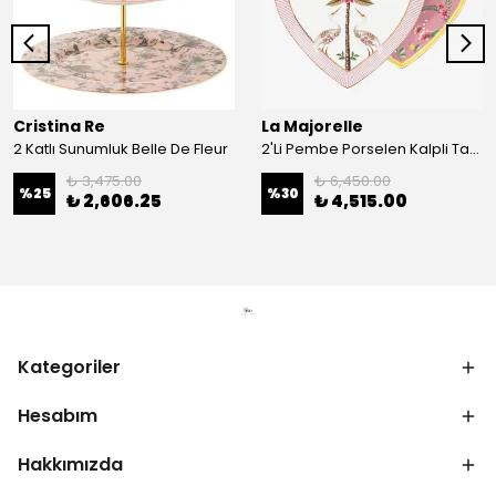
Cristina Re
La Majorelle
2 Katlı Sunumluk Belle De Fleur
2'Li Pembe Porselen Kalpli Tabak 21,5 Cm La Majorelle
₺ 3,475.00
₺ 6,450.00
%
25
%
30
₺ 2,606.25
₺ 4,515.00
Kategoriler
Hesabım
Hakkımızda