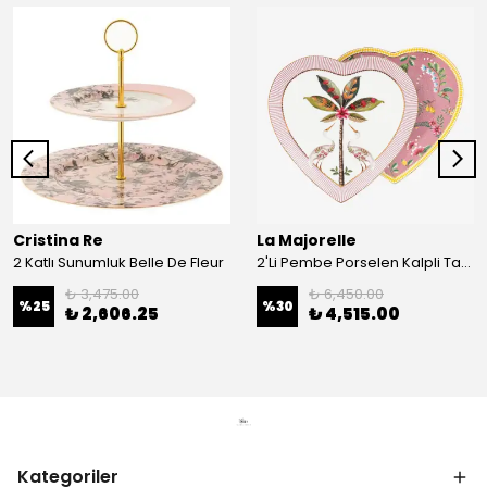
Cristina Re
La Majorelle
2 Katlı Sunumluk Belle De Fleur
2'Li Pembe Porselen Kalpli Tabak 21,5 Cm La Majorelle
₺ 3,475.00
₺ 6,450.00
%
25
%
30
₺ 2,606.25
₺ 4,515.00
Kategoriler