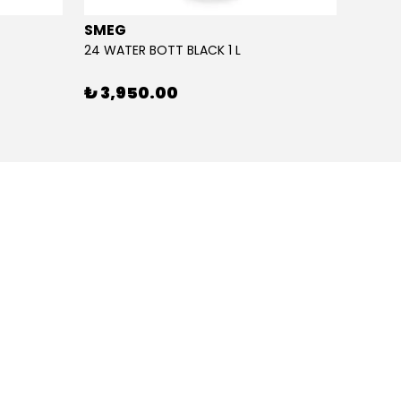
SMEG
SMEG
24 WATER BOTT BLACK 1 L
24 WAT
₺ 3,950.00
₺ 3,