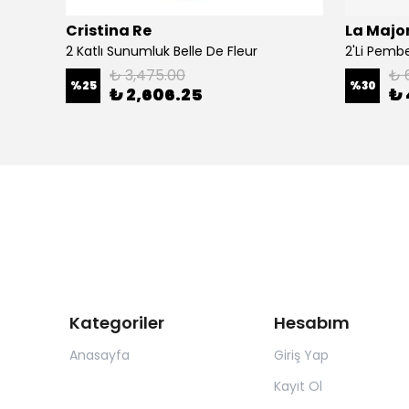
Cristina Re
La Major
Şal
2 Katlı Sunumluk Belle De Fleur
₺ 3,475.00
₺ 
%
25
%
30
₺ 2,606.25
₺ 
Kategoriler
Hesabım
Anasayfa
Giriş Yap
Kayıt Ol