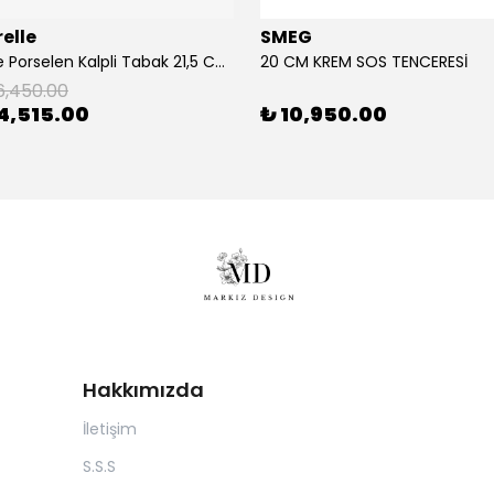
elle
SMEG
2'Li Pembe Porselen Kalpli Tabak 21,5 Cm La Majorelle
20 CM KREM SOS TENCERESİ
6,450.00
4,515.00
₺ 10,950.00
Hakkımızda
İletişim
S.S.S