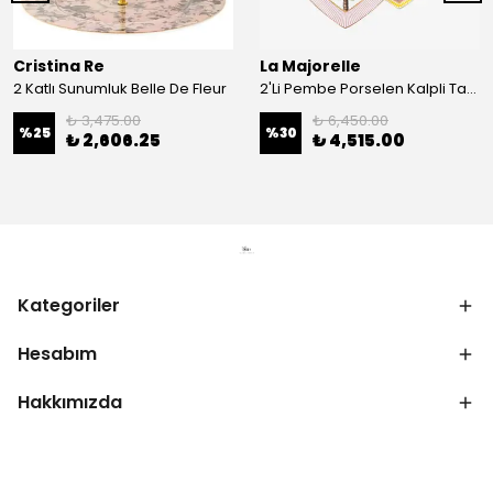
Cristina Re
La Majorelle
2 Katlı Sunumluk Belle De Fleur
2'Li Pembe Porselen Kalpli Tabak 21,5 Cm La Majorelle
₺ 3,475.00
₺ 6,450.00
%
25
%
30
₺ 2,606.25
₺ 4,515.00
Kategoriler
Hesabım
Hakkımızda