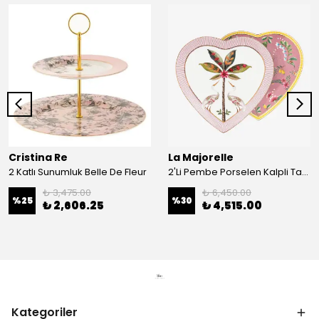
Cristina Re
La Majorelle
2 Katlı Sunumluk Belle De Fleur
2'Li Pembe Porselen Kalpli Tabak 21,5 Cm La Majorelle
₺ 3,475.00
₺ 6,450.00
%
25
%
30
₺ 2,606.25
₺ 4,515.00
Kategoriler