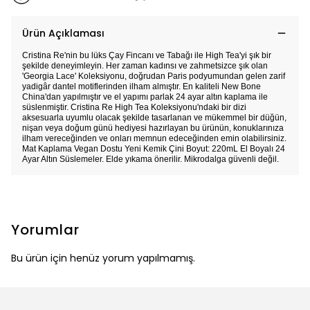
Ürün Açıklaması
Cristina Re'nin bu lüks Çay Fincanı ve Tabağı ile High Tea'yi şık bir
şekilde deneyimleyin. Her zaman kadınsı ve zahmetsizce şık olan
'Georgia Lace' Koleksiyonu, doğrudan Paris podyumundan gelen zarif
yadigâr dantel motiflerinden ilham almıştır. En kaliteli New Bone
China'dan yapılmıştır ve el yapımı parlak 24 ayar altın kaplama ile
süslenmiştir. Cristina Re High Tea Koleksiyonu'ndaki bir dizi
aksesuarla uyumlu olacak şekilde tasarlanan ve mükemmel bir düğün,
nişan veya doğum günü hediyesi hazırlayan bu ürünün, konuklarınıza
ilham vereceğinden ve onları memnun edeceğinden emin olabilirsiniz.
Mat Kaplama Vegan Dostu Yeni Kemik Çini Boyut: 220mL El Boyalı 24
Ayar Altın Süslemeler. Elde yıkama önerilir. Mikrodalga güvenli değil.
Yorumlar
Bu ürün için henüz yorum yapılmamış.