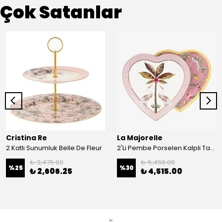
Çok Satanlar
Cristina Re
La Majorelle
2 Katlı Sunumluk Belle De Fleur
2'Li Pembe Porselen Kalpli Tabak 21,5 Cm La Majorelle
₺ 3,475.00
₺ 6,450.00
%
25
%
30
₺ 2,606.25
₺ 4,515.00